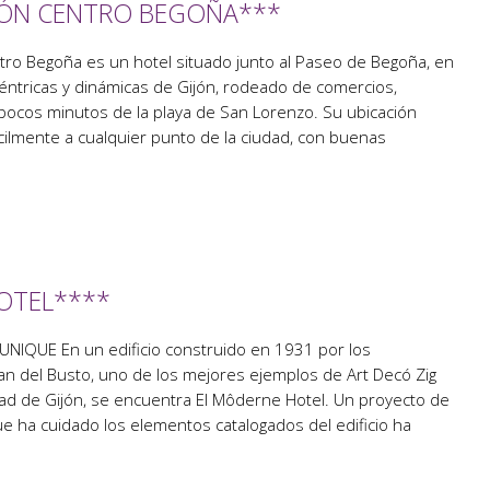
JÓN CENTRO BEGOÑA***
tro Begoña es un hotel situado junto al Paseo de Begoña, en
éntricas y dinámicas de Gijón, rodeado de comercios,
 pocos minutos de la playa de San Lorenzo. Su ubicación
cilmente a cualquier punto de la ciudad, con buenas
OTEL****
IQUE En un edificio construido en 1931 por los
an del Busto, uno de los mejores ejemplos de Art Decó Zig
ad de Gijón, se encuentra El Môderne Hotel. Un proyecto de
que ha cuidado los elementos catalogados del edificio ha