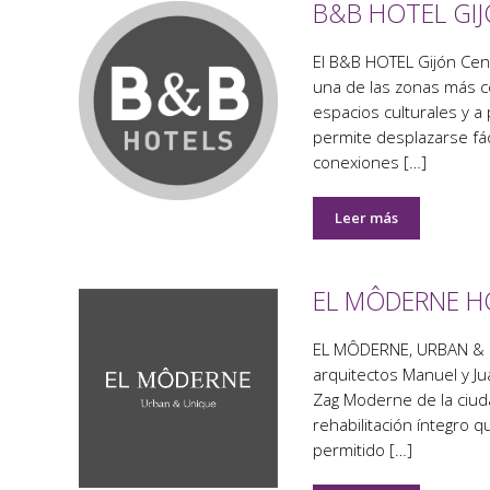
B&B HOTEL GI
El B&B HOTEL Gijón Cen
una de las zonas más c
espacios culturales y a
permite desplazarse fá
conexiones […]
Leer más
EL MÔDERNE H
EL MÔDERNE, URBAN & UN
arquitectos Manuel y Ju
Zag Moderne de la ciud
rehabilitación íntegro 
permitido […]