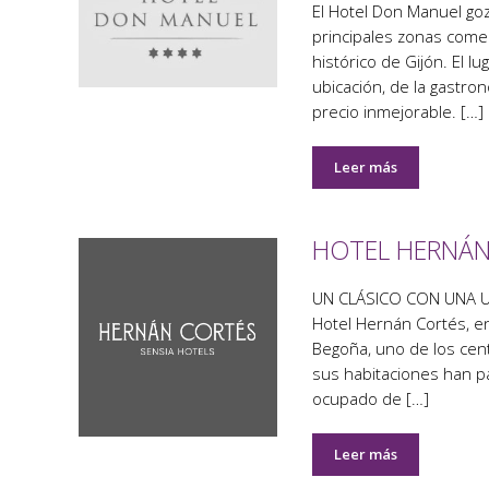
El Hotel Don Manuel goza
principales zonas comer
histórico de Gijón. El l
ubicación, de la gastro
precio inmejorable. […]
Leer más
HOTEL HERNÁN
UN CLÁSICO CON UNA UB
Hotel Hernán Cortés, en
Begoña, uno de los cent
sus habitaciones han pa
ocupado de […]
Leer más