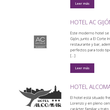
Leer más
HOTEL AC GIJÓ
Este moderno hotel se 
Gijón, junto a El Corte 
restaurante y bar, adem
perfectos para todo tipo
[…]
Leer más
HOTEL ALCOM
El hotel está situado fr
Lorenzo y en pleno centr
carácter familiar y trat