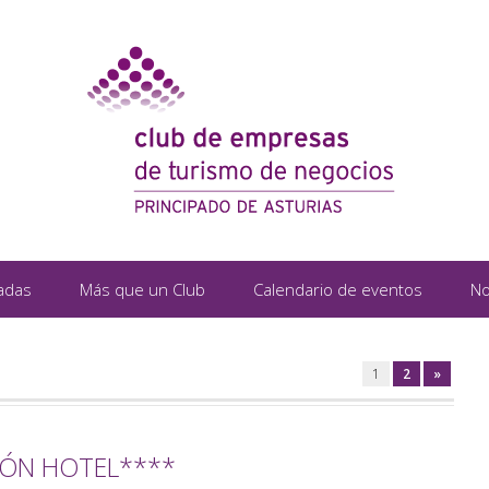
adas
Más que un Club
Calendario de eventos
No
1
2
»
JÓN HOTEL****