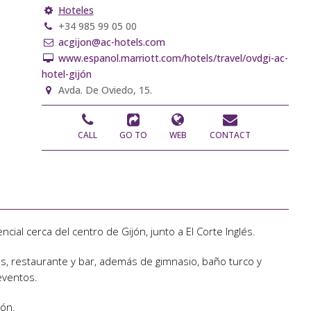
Hoteles
+34 985 99 05 00
acgijon@ac-hotels.com
www.espanol.marriott.com/hotels/travel/ovdgi-ac-
hotel-gijón
Avda. De Oviedo, 15.
CALL
GO TO
WEB
CONTACT
ial cerca del centro de Gijón, junto a El Corte Inglés.
s, restaurante y bar, además de gimnasio, baño turco y
eventos.
ión.