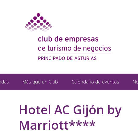
adas
Más que un Club
Calendario de eventos
No
Hotel AC Gijón by
Marriott****