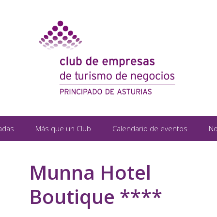
adas
Más que un Club
Calendario de eventos
No
Munna Hotel
Boutique ****