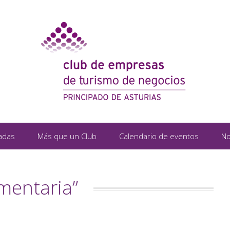
adas
Más que un Club
Calendario de eventos
No
mentaria”