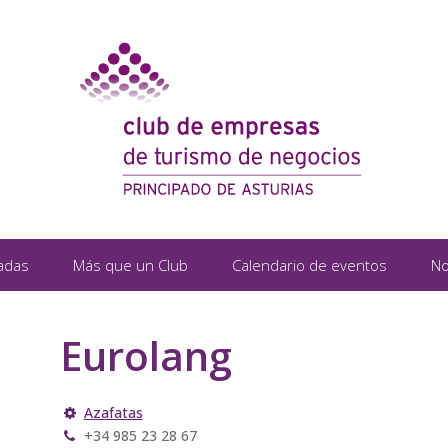
adas
Más que un Club
Calendario de eventos
No
Eurolang
Azafatas
+34 985 23 28 67