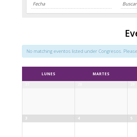
Ev
No matching eventos listed under Congresos. Please tr
Calendar
LUNES
MARTES
Month
27
28
29
Navigation
3
4
5