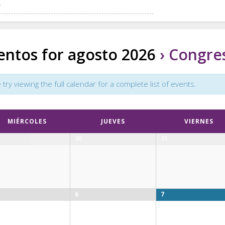
entos for agosto 2026
› Congre
y viewing the full calendar for a complete list of events.
MIÉRCOLES
JUEVES
VIERNES
30
31
6
7