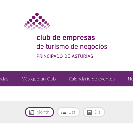
adas
Más que un Club
Calendario de eventos
No
Month
List
Día