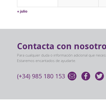
Calendar
«
julio
Month
Navigation
Contacta con nosotr
Para cualquier duda o información adicional que nece
Estaremos encantados de ayudarte.
(+34) 985 180 153