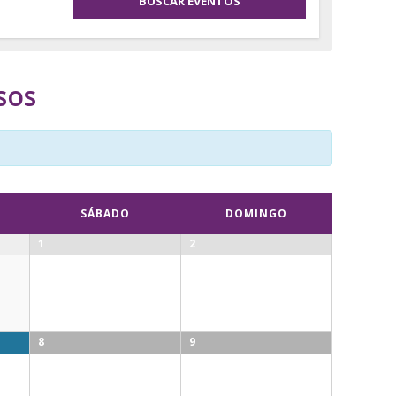
sos
SÁBADO
DOMINGO
1
2
8
9