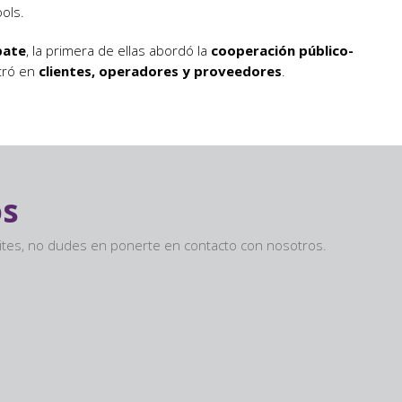
ols.
bate
, la primera de ellas abordó la
cooperación público-
tró en
clientes, operadores y proveedores
.
os
sites, no dudes en ponerte en contacto con nosotros.