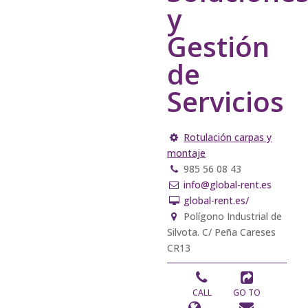
y
Gestión
de
Servicios
Rotulación carpas y
montaje
985 56 08 43
info@global-rent.es
global-rent.es/
Polígono Industrial de
Silvota. C/ Peña Careses
CR13
CALL
GO TO