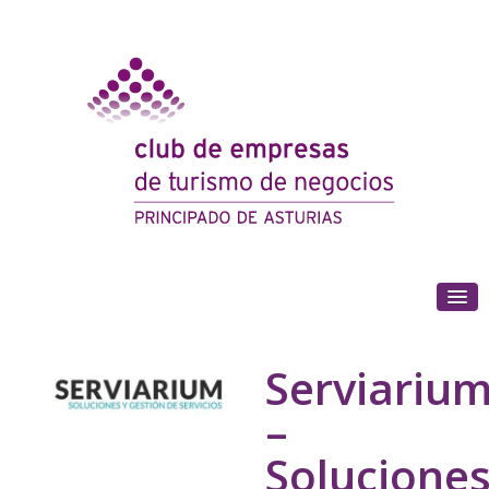
(+34) 985 180 153
Serviariu
–
Solucione