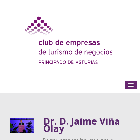
(+34) 985 180 153
Dr. D. Jaime Viña
Olay