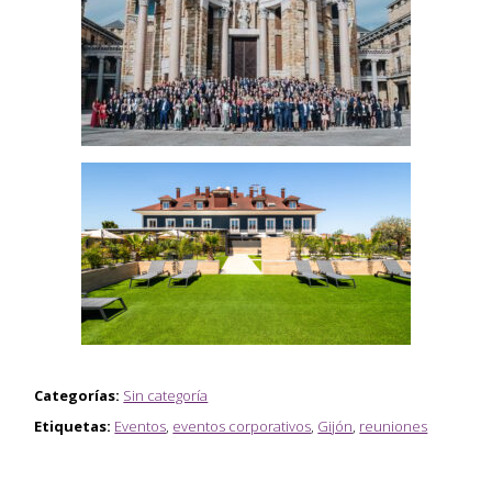
Categorías:
Sin categoría
Etiquetas:
Eventos
,
eventos corporativos
,
Gijón
,
reuniones