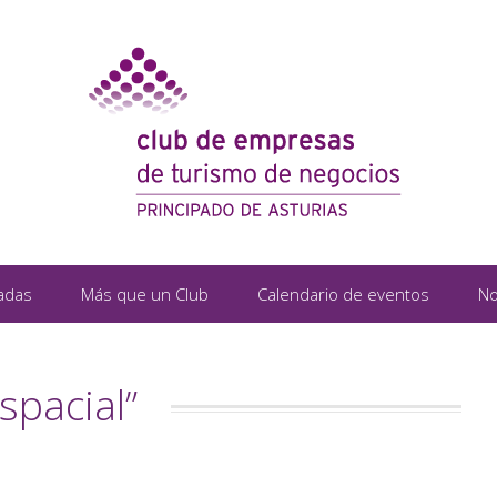
adas
Más que un Club
Calendario de eventos
No
spacial”