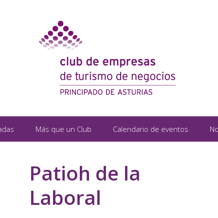
adas
Más que un Club
Calendario de eventos
No
Patioh de la
Laboral