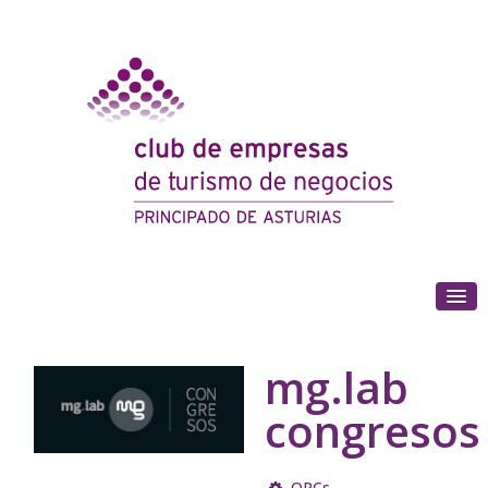
(+34) 985 180 153
mg.lab
congresos
OPCs