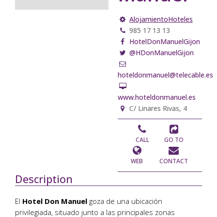
Alojamiento
Hoteles
985 17 13 13
HotelDonManuelGijon
@HDonManuelGijon
hoteldonmanuel@telecable.es
www.hoteldonmanuel.es
C/ Linares Rivas, 4
CALL
GO TO
WEB
CONTACT
Description
El
Hotel Don Manuel
goza de una ubicación
privilegiada, situado junto a las principales zonas