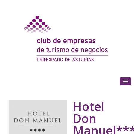
(+34) 985 180 153
Hotel
Don
Manuel**