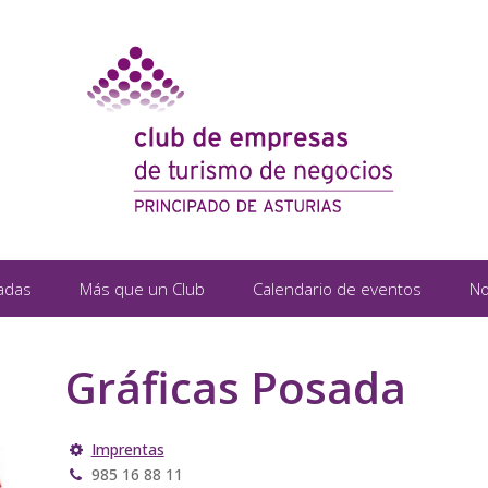
adas
Más que un Club
Calendario de eventos
No
Gráficas Posada
Imprentas
985 16 88 11